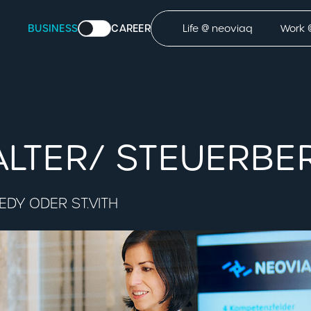
BUSINESS
CAREER
Life @ neoviaq
Work 
LTER/ STEUERBE
DY ODER ST.VITH