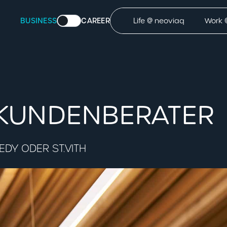
BUSINESS
CAREER
Life @ neoviaq
Work 
 KUNDENBERATER
DY ODER ST.VITH