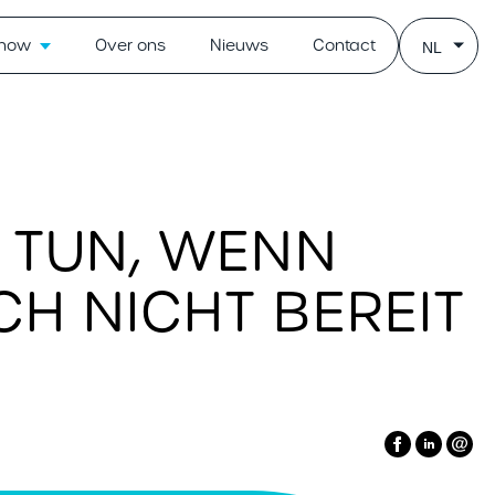
whow
Over ons
Nieuws
Contact
NL
 TUN, WENN
H NICHT BEREIT