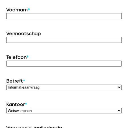
Voornam
*
Vennootschap
Telefoon
*
Betreft
*
Kantoor
*
Voer een e-mailadres in