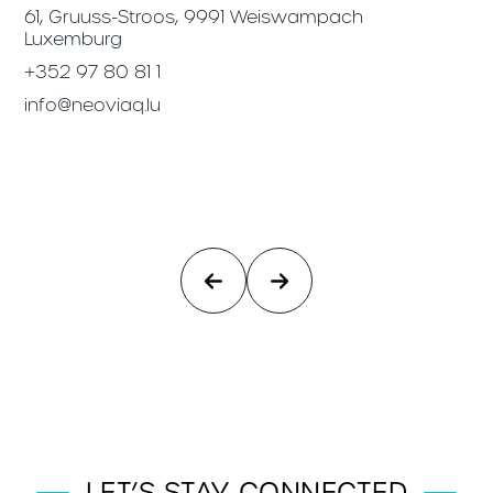
61, Gruuss-Stroos, 9991 Weiswampach
47
Luxemburg
Be
+352 97 80 81 1
+3
info@neoviaq.lu
in
LET’S STAY CONNECTED