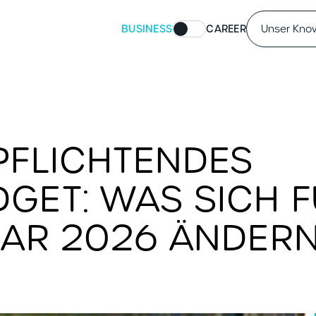
BUSINESS
CAREER
Unser Kn
RPFLICHTENDES
DGET: WAS SICH 
NUAR 2026 ÄNDER