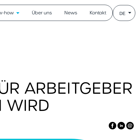
ow-how
Über uns
News
Kontakt
DE
FÜR ARBEITGEBER
N WIRD