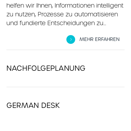
M&A oder Restrukturierung – wir
helfen wir Ihnen, Informationen intelligent
stehen...
zu nutzen, Prozesse zu automatisieren
und fundierte Entscheidungen zu...
MEHR ERFAHREN
MEHR ERFAHREN
NACHFOLGEPLANUNG
Unternehmensnachfolge ist ein
sensibles Thema. Wir helfen
GERMAN DESK
Familienunternehmen dabei, faire,
steueroptimierte Lösungen für die
Übergabe an die nächste Generation
Unsere strategische Lage in Belgien und