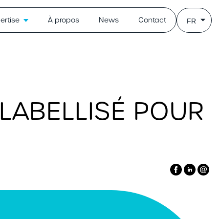
ertise
À propos
News
Contact
FR
 LABELLISÉ POUR