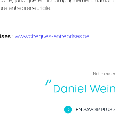
calité, juridique et accompagnement humain 
re entrepreneuriale.
ises
:
www.cheques-entreprises.be
Notre expe
Daniel Wei
EN SAVOIR PLUS