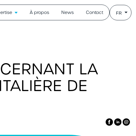
ertise
À propos
News
Contact
FR
NCERNANT LA
TALIÈRE DE