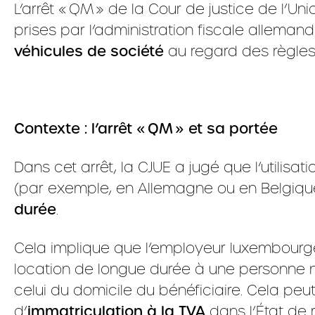
L’arrêt « QM » de la Cour de justice de l’U
prises par l’administration fiscale alleman
véhicules de société
au regard des règles
Contexte : l’arrêt «
QM
»
et sa port
é
e
Dans cet arrêt, la CJUE a jugé que l’utilis
(par exemple, en Allemagne ou en Belgiqu
durée
.
Cela implique que l’employeur luxembourg
location de longue durée à une personne non
celui du domicile du bénéficiaire. Cela pe
d’
immatriculation à la TVA
dans l’État de 