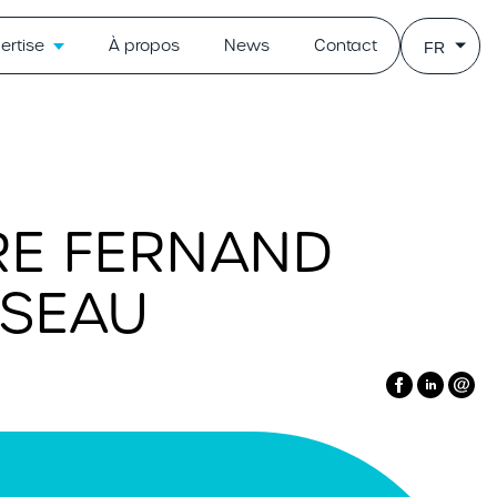
ertise
À propos
News
Contact
FR
IRE FERNAND
ÉSEAU