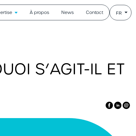
ertise
À propos
News
Contact
FR
UOI S’AGIT-IL ET