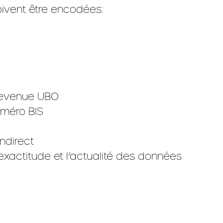
oivent être encodées:
 devenue UBO
uméro BIS
indirect
’exactitude et l’actualité des données