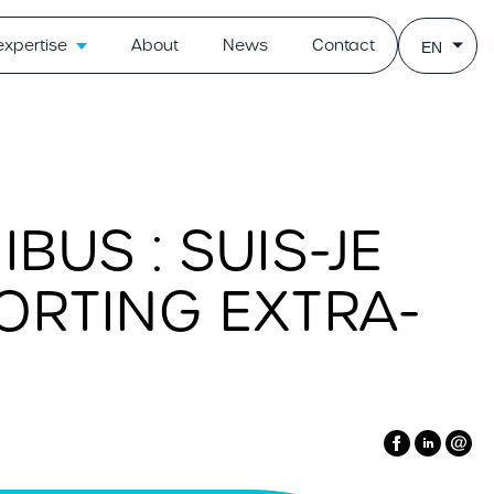
expertise
About
News
Contact
EN
US : SUIS-JE
ORTING EXTRA-